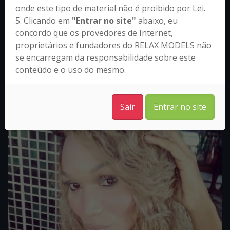
onde este tipo de material não é proibido por Lei.
5. Clicando em
"Entrar no site"
abaixo, eu
concordo que os provedores de Internet,
proprietários e fundadores do RELAX MODELS não
Bianca Foster – Santo André/SP
se encarregam da responsabilidade sobre este
conteúdo e o uso do mesmo.
(11) 97448-2995
Sair
Entrar no site