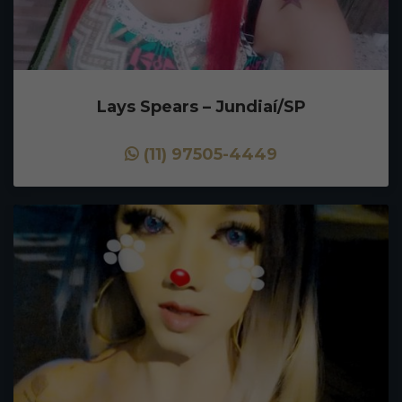
Lays Spears – Jundiaí/SP
(11) 97505-4449