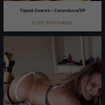
Tayná Soares – Catanduva/SP
(17) 99723-8290