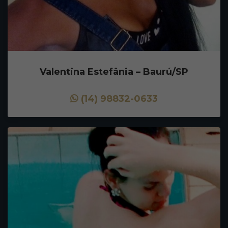
Valentina Estefânia – Baurú/SP
(14) 98832-0633